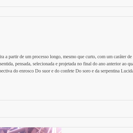
ra a partir de um processo longo, mesmo que curto, com um caráter d
entida, pensada, selecionada e projetada no final do ano anterior ao qu
spectiva do enrosco Do suor e do confete Do soro e da serpentina Lucid
asia De um corpo social com curvatura de futuro e Cheiro de agora Sob