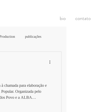
bio
contato
 Production
publicações
版物 Shuppan-mono
ta à chamada para elaboração e
ia Popular. Organizada pelo
al dos Povo e a ALBA