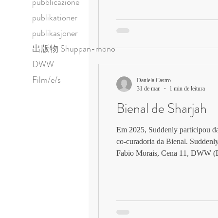
pubblicazione
publikationer
publikasjoner
出版物 Shuppan-mono
DWW
Film/e/s
Daniela Castro
31 de mar.
1 min de leitura
Bienal de Sharjah
Em 2025, Suddenly participou da
co-curadoria da Bienal. Suddenly 
Fabio Morais, Cena 11, DWW (De
Bianca Foratori e Natha Calhova