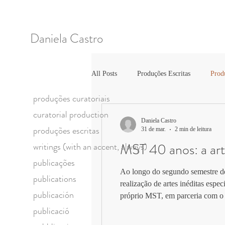
Daniela Castro
All Posts
Produções Escritas
Prod
produções curatoriais
curatorial production
publicación
publications
pu
Daniela Castro
produções escritas
31 de mar.
2 min de leitura
MST 40 anos: a art
writings (with an accent, always)
um poema por dia / a poem a day
publicações
Ao longo do segundo semestre de 
publications
realização de artes inéditas espe
publicación
próprio MST, em parceria com o 
Movimentos, a chamada "MST 40 an
publicació