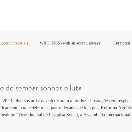
uções Curatoriais
WRITINGS (with an accent, always)
Curatorial
blicació
pubblicazione
publikationer
publikasjoner
出
e de semear sonhos e luta
DWW
Film-e-s
2023, diversos artistas se dedicaram a produzir ilustrações em respos
cificamente para celebrar as quatro décadas de luta pela Reforma Agrár
Instituto Tricontinental de Pesquisa Social, a Assembleia Internacion
os" teve o propósito inicial de convocar olhares, saberes e afet