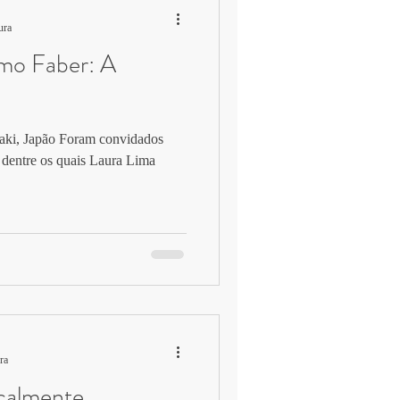
ura
omo Faber: A
aki, Japão Foram convidados
s, dentre os quais Laura Lima
ra
calmente