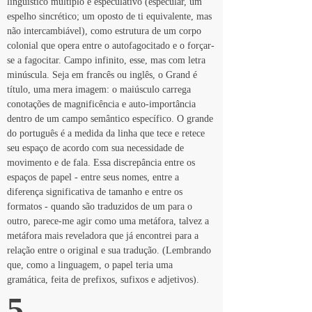
linguístico múltiplo e especulativo (especular, um 
espelho sincrético; um oposto de ti equivalente, mas 
não intercambiável), como estrutura de um corpo 
colonial que opera entre o autofagocitado e o forçar-
se a fagocitar. Campo infinito, esse, mas com letra 
minúscula. Seja em francês ou inglês, o Grand é 
título, uma mera imagem: o maiúsculo carrega 
conotações de magnificência e auto-importância 
dentro de um campo semântico específico. O grande 
do português é a medida da linha que tece e retece 
seu espaço de acordo com sua necessidade de 
movimento e de fala. Essa discrepância entre os 
espaços de papel - entre seus nomes, entre a 
diferença significativa de tamanho e entre os 
formatos - quando são traduzidos de um para o 
outro, parece-me agir como uma metáfora, talvez a 
metáfora mais reveladora que já encontrei para a 
relação entre o original e sua tradução. (Lembrando 
que, como a linguagem, o papel teria uma 
gramática, feita de prefixos, sufixos e adjetivos).
5