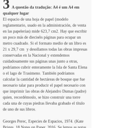
3
  A questão da tradução: A4 é um A4 em 
qualquer lugar
El espacio de una hoja de papel (modelo 
reglamentario, usado en la administración, de venta 
en las papelerías) mide 623,7 cm2. Hay que escribir 
un poco más de dieciséis páginas para ocupar un 
metro cuadrado. Si el formato medio de un libro es 
21 x 29,7 cm  y desollamos todas las obras impresas 
conservadas en la Nacional y extendemos 
cuidadosamente sus páginas unas junto a otras, 
podríamos cubrir enteramente la Isla de Santa Elena 
o el lago de Trasimeno. También podríamos 
calcular la cantidad de hectáreas de bosque que fue 
necesario talar para producir el papel necesario con 
que imprimir las obras de Alejandro Dumas (padre) 
quien, recordémoslo, se hizo construir una torre 
cada una de cuyas piedras llevaba grabado el título 
de uno de sus libros.
Georges Perec, Especies de Espacios, 1974. (Kate 
Briggs, 18 Notes on Paper, 2016. Se lemos as notas 