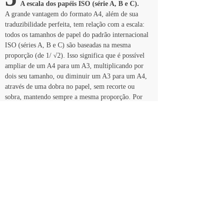
  A escala dos papéis ISO (série A, B e C).
A grande vantagem do formato A4, além de sua 
traduzibilidade perfeita, tem relação com a escala: 
todos os tamanhos de papel do padrão internacional 
ISO (séries A, B e C) são baseadas na mesma 
proporção (de 1/ √2). Isso significa que é possível 
ampliar de um A4 para um A3, multiplicando por 
dois seu tamanho, ou diminuir um A3 para um A4, 
através de uma dobra no papel, sem recorte ou 
sobra, mantendo sempre a mesma proporção. Por 
exemplo, death + salt dá South. South, com uma 
dobra, dá mar, com sobra, que recorta todo um 
continente. E ainda: death + norm dá North. Norm 
com uma dobra ao meio, dá mais uma dobra.
6
  Padronização dos espaços
E. J. Labarre previu uma outra vantagem: o efeito 
que as dimensões de página estáveis teriam sobre o 
design dos espaços onde escrevemos e imprimimos. 
Com um tamanho de papel retangular padrão, 
também seriam padronizadas as gavetas, e por 