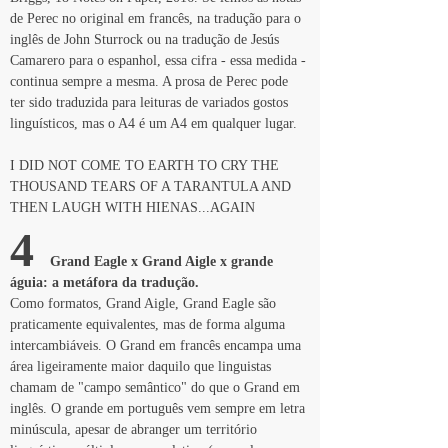
de Perec no original em francês, na tradução para o 
inglês de John Sturrock ou na tradução de Jesús 
Camarero para o espanhol, essa cifra - essa medida - 
continua sempre a mesma. A prosa de Perec pode 
ter sido traduzida para leituras de variados gostos 
linguísticos, mas o A4 é um A4 em qualquer lugar.
I DID NOT COME TO EARTH TO CRY THE 
THOUSAND TEARS OF A TARANTULA AND 
THEN LAUGH WITH HIENAS...AGAIN
4 
 Grand Eagle x Grand Aigle x grande 
águia: a metáfora da tradução.
Como formatos, Grand Aigle, Grand Eagle são 
praticamente equivalentes, mas de forma alguma 
intercambiáveis. O Grand em francês encampa uma 
área ligeiramente maior daquilo que linguistas 
chamam de "campo semântico" do que o Grand em 
inglês. O grande em português vem sempre em letra 
minúscula, apesar de abranger um território 