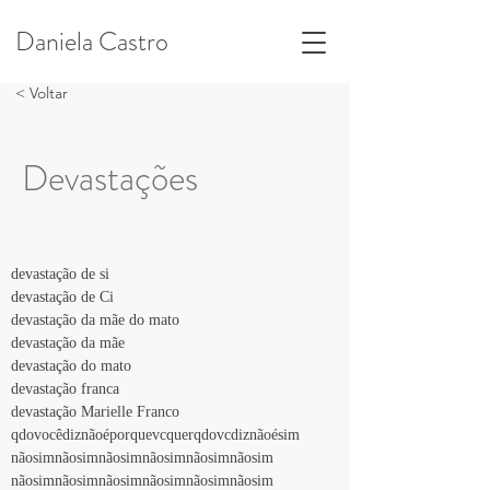
Daniela Castro
< Voltar
Devastações
devastação de si
devastação de Ci
devastação da mãe do mato
devastação da mãe
devastação do mato
devastação franca
devastação Marielle Franco
qdovocêdiznãoéporquevcquerqdovcdiznãoésim
nãosimnãosimnãosimnãosimnãosimnãosim
nãosimnãosimnãosimnãosimnãosimnãosim