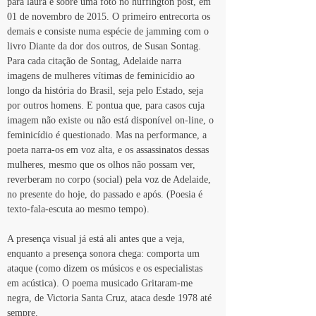
para laura e sobre uma foto no huffington post, em 
01 de novembro de 2015. O primeiro entrecorta os 
demais e consiste numa espécie de jamming com o 
livro Diante da dor dos outros, de Susan Sontag. 
Para cada citação de Sontag, Adelaide narra 
imagens de mulheres vítimas de feminicídio ao 
longo da história do Brasil, seja pelo Estado, seja 
por outros homens. E pontua que, para casos cuja 
imagem não existe ou não está disponível on-line, o 
feminicídio é questionado. Mas na performance, a 
poeta narra-os em voz alta, e os assassinatos dessas 
mulheres, mesmo que os olhos não possam ver, 
reverberam no corpo (social) pela voz de Adelaide, 
no presente do hoje, do passado e após. (Poesia é 
texto-fala-escuta ao mesmo tempo).
A presença visual já está ali antes que a veja, 
enquanto a presença sonora chega: comporta um 
ataque (como dizem os músicos e os especialistas 
em acústica). O poema musicado Gritaram-me 
negra, de Victoria Santa Cruz, ataca desde 1978 até 
sempre.