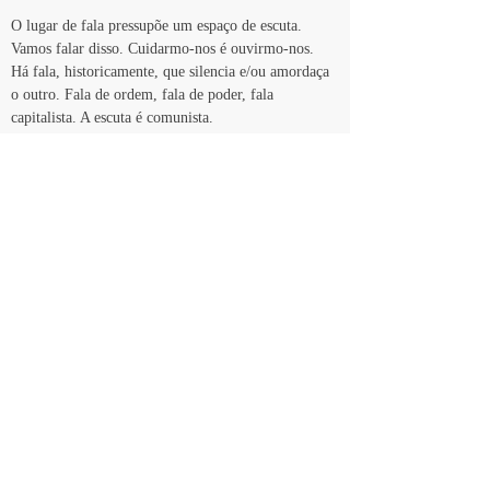
O lugar de fala pressupõe um espaço de escuta. 
Vamos falar disso. Cuidarmo-nos é ouvirmo-nos. 
Há fala, historicamente, que silencia e/ou amordaça 
o outro. Fala de ordem, fala de poder, fala 
capitalista. A escuta é comunista.
Escutar é da ordem de um presente em onda, não de 
um ponto numa linha, é um tempo que se abre, se 
escava, se alarga e ramifica. O som provém e dilata-
se, ou difere-se e transfere-se. A escuta forma, 
assim, condição sensível de partilha de um 
dentro/fora, divisão e participação, desconexão e 
contágio.
Atadura e Multidão
Com esforço e atenção, carinho e dedicação, 
conseguimos escutar quando as tarântulas choram, 
ou quando rompe um novo abacateiro de dentro da 
sua semente.