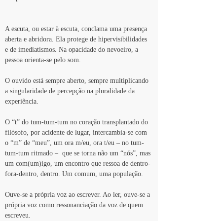
A escuta, ou estar à escuta, conclama uma presença 
aberta e abridora. Ela protege de hipervisibilidades 
e de imediatismos. Na opacidade do nevoeiro, a 
pessoa orienta-se pelo som.
O ouvido está sempre aberto, sempre multiplicando 
a singularidade de percepção na pluralidade da 
experiência.
O “t” do tum-tum-tum no coração transplantado do 
filósofo, por acidente de lugar, intercambia-se com 
o “m” de “meu”, um ora m/eu, ora t/eu – no tum-
tum-tum ritmado –  que se torna não um “nós”, mas 
um com(um)igo, um encontro que ressoa de dentro-
fora-dentro, dentro. Um comum, uma população.
Ouve-se a própria voz ao escrever. Ao ler, ouve-se a 
própria voz como ressonanciação da voz de quem 
escreveu.