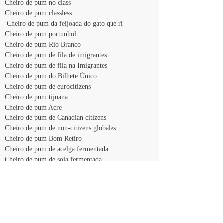
Cheiro de pum no class
Cheiro de pum classless 
 Cheiro de pum da feijoada do gato que ri 
Cheiro de pum portunhol
Cheiro de pum Rio Branco
Cheiro de pum de fila de imigrantes 
Cheiro de pum de fila na Imigrantes
Cheiro de pum do Bilhete Único 
Cheiro de pum de eurocitizens
Cheiro de pum tijuana
Cheiro de pum Acre 
Cheiro de pum de Canadian citizens
Cheiro de pum de non-citizens globales 
Cheiro de pum Bom Retiro          
Cheiro de pum de acelga fermentada
Cheiro de pum de soja fermentada
Cheiro de pum de agrobusinness 
Cheiro de pum de pimenta do reino
Cheiro de pum de pimenta de cheiro 
Cheiro de pum de cheiro de humanidade alegre
Cheiro de pum de humanidade alegre
Cheiro de pum Oficina 