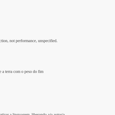
iction, not performance, unspecified. 
e a terra com o peso do fim
atizar a linguagem, liberando a/o autor/a 