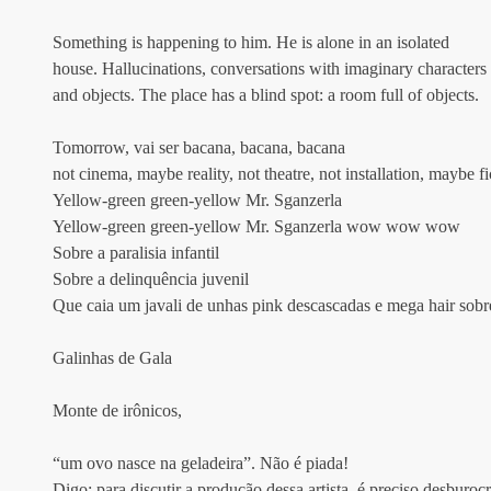
Something is happening to him. He is alone in an isolated 
house. Hallucinations, conversations with imaginary characters 
and objects. The place has a blind spot: a room full of objects.
Tomorrow, vai ser bacana, bacana, bacana
not cinema, maybe reality, not theatre, not installation, maybe f
Yellow-green green-yellow Mr. Sganzerla
Yellow-green green-yellow Mr. Sganzerla wow wow wow
Sobre a paralisia infantil
Sobre a delinquência juvenil
Que caia um javali de unhas pink descascadas e mega hair sobr
Galinhas de Gala
Monte de irônicos, 
“um ovo nasce na geladeira”. Não é piada!
Digo: para discutir a produção dessa artista, é preciso desburocr