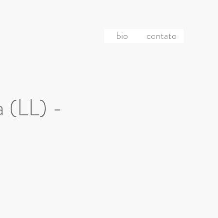
bio
contato
a (LL) -