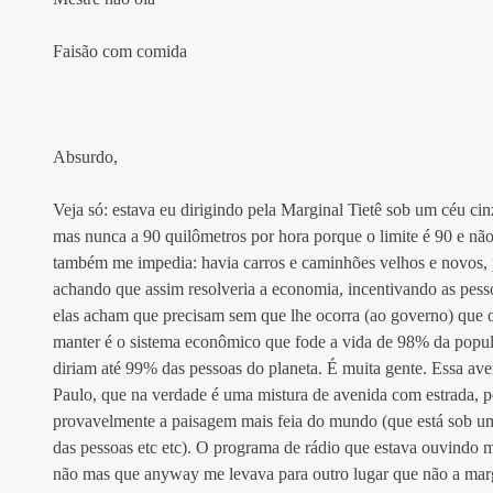
Faisão com comida
Absurdo, 
Veja só: estava eu dirigindo pela Marginal Tietê sob um céu ci
mas nunca a 90 quilômetros por hora porque o limite é 90 e não 
também me impedia: havia carros e caminhões velhos e novos, p
achando que assim resolveria a economia, incentivando as pesso
elas acham que precisam sem que lhe ocorra (ao governo) que 
manter é o sistema econômico que fode a vida de 98% da popu
diriam até 99% das pessoas do planeta. É muita gente. Essa av
Paulo, que na verdade é uma mistura de avenida com estrada, poi
provavelmente a paisagem mais feia do mundo (que está sob um
das pessoas etc etc). O programa de rádio que estava ouvindo 
não mas que anyway me levava para outro lugar que não a mar