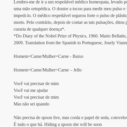
Lembro-me de ir a um respeitável médico homeopata, levado por
uma mão ortopédica. O doutor a tocou para medir meu pulso e fi
impedi-lo. O médico respeitável segurou forte o pulso de plás
morto. Pelo contrário, depois de contar as tais pulsações, ditou 
curaria de qualquer doença*. 
*Do Diary of the Nobel Prize of Physics, 1960. Mario Bellatin,
2009. Translation from the Spanish to Portuguese, Josely Vianna
Homem=Carne/Mulher=Carne - Baixo
Homem=Carne/Mulher=Carne – Jello 
Você vai precisar de mim 
Você vai me ajudar
Você vai precisar de mim 
Mas não sei quando 
Não precisa de spoon live, mas corda e papel de seda, cotovelos
É tudo o que há. Hiding a spoon she will be soon