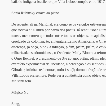
bailado indígena brasileiro que Villa Lobos compôs entre 1917 
Sonia Rubinsky estava ao piano. 
De repente, ali na Marginal, era como se os veículos estivessem
que rodava a 90 km/h por baixo dos pneus. Já sentiu isso? Dur
transe, me ocorreu que todos nós e todos os objetos, o capitalism
crueldade da colonização, a literatura Latino Americana, o Chac
diferença, (a onça, o tio), a inflação, pléim, pléim, pléim, o c
militarizada estadounidense, o Ocidente, Molly Bloom, a reforma 
o Ouro flexível, o crescimento de 3% ao ano, pléim, pléim, pléi
exercício experimental da liberdade, a percepção e os sentidos,
Gibraltar, infinitas reaberturas, tudo isso (!) durou a fração de
Villa Lobos pra sempre. Pude ver a contigência como objeto ex
Me senti feliz. 
Mágico Nu
Song,