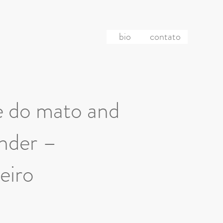
bio
contato
mãe do mato and
ender –
eiro