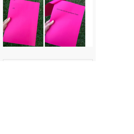
A4-em-qualquer-lugar
.pdf
Fazer download de PDF • 12.18MB
<< Voltar
© Daniela Castro - Todos os direitos reservados
Desenvolvido por
FM Design & Marketing Digital