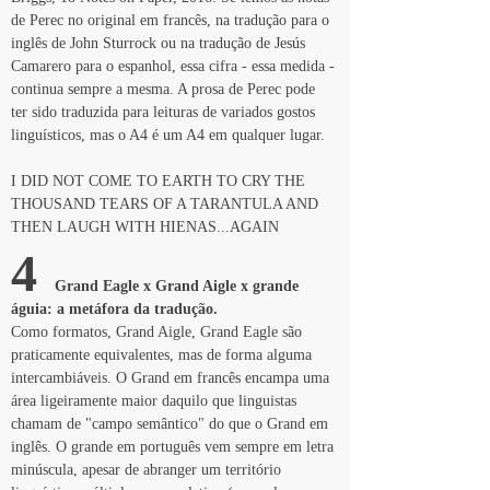
de Perec no original em francês, na tradução para o 
inglês de John Sturrock ou na tradução de Jesús 
Camarero para o espanhol, essa cifra - essa medida - 
continua sempre a mesma. A prosa de Perec pode 
ter sido traduzida para leituras de variados gostos 
linguísticos, mas o A4 é um A4 em qualquer lugar.
I DID NOT COME TO EARTH TO CRY THE 
THOUSAND TEARS OF A TARANTULA AND 
THEN LAUGH WITH HIENAS...AGAIN
4 
 Grand Eagle x Grand Aigle x grande 
águia: a metáfora da tradução.
Como formatos, Grand Aigle, Grand Eagle são 
praticamente equivalentes, mas de forma alguma 
intercambiáveis. O Grand em francês encampa uma 
área ligeiramente maior daquilo que linguistas 
chamam de "campo semântico" do que o Grand em 
inglês. O grande em português vem sempre em letra 
minúscula, apesar de abranger um território 