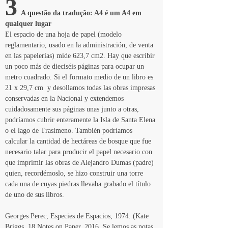
3
  A questão da tradução: A4 é um A4 em 
qualquer lugar
El espacio de una hoja de papel (modelo 
reglamentario, usado en la administración, de venta 
en las papelerías) mide 623,7 cm2. Hay que escribir 
un poco más de dieciséis páginas para ocupar un 
metro cuadrado. Si el formato medio de un libro es 
21 x 29,7 cm  y desollamos todas las obras impresas 
conservadas en la Nacional y extendemos 
cuidadosamente sus páginas unas junto a otras, 
podríamos cubrir enteramente la Isla de Santa Elena 
o el lago de Trasimeno. También podríamos 
calcular la cantidad de hectáreas de bosque que fue 
necesario talar para producir el papel necesario con 
que imprimir las obras de Alejandro Dumas (padre) 
quien, recordémoslo, se hizo construir una torre 
cada una de cuyas piedras llevaba grabado el título 
de uno de sus libros.
Georges Perec, Especies de Espacios, 1974. (Kate 
Briggs, 18 Notes on Paper, 2016. Se lemos as notas 