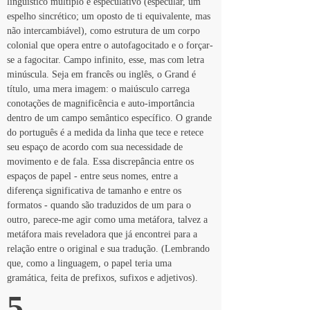
linguístico múltiplo e especulativo (especular, um 
espelho sincrético; um oposto de ti equivalente, mas 
não intercambiável), como estrutura de um corpo 
colonial que opera entre o autofagocitado e o forçar-
se a fagocitar. Campo infinito, esse, mas com letra 
minúscula. Seja em francês ou inglês, o Grand é 
título, uma mera imagem: o maiúsculo carrega 
conotações de magnificência e auto-importância 
dentro de um campo semântico específico. O grande 
do português é a medida da linha que tece e retece 
seu espaço de acordo com sua necessidade de 
movimento e de fala. Essa discrepância entre os 
espaços de papel - entre seus nomes, entre a 
diferença significativa de tamanho e entre os 
formatos - quando são traduzidos de um para o 
outro, parece-me agir como uma metáfora, talvez a 
metáfora mais reveladora que já encontrei para a 
relação entre o original e sua tradução. (Lembrando 
que, como a linguagem, o papel teria uma 
gramática, feita de prefixos, sufixos e adjetivos).
5