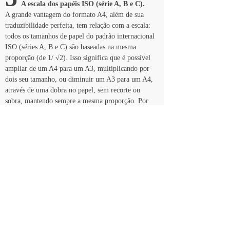
  A escala dos papéis ISO (série A, B e C).
A grande vantagem do formato A4, além de sua 
traduzibilidade perfeita, tem relação com a escala: 
todos os tamanhos de papel do padrão internacional 
ISO (séries A, B e C) são baseadas na mesma 
proporção (de 1/ √2). Isso significa que é possível 
ampliar de um A4 para um A3, multiplicando por 
dois seu tamanho, ou diminuir um A3 para um A4, 
através de uma dobra no papel, sem recorte ou 
sobra, mantendo sempre a mesma proporção. Por 
exemplo, death + salt dá South. South, com uma 
dobra, dá mar, com sobra, que recorta todo um 
continente. E ainda: death + norm dá North. Norm 
com uma dobra ao meio, dá mais uma dobra.
6
  Padronização dos espaços
E. J. Labarre previu uma outra vantagem: o efeito 
que as dimensões de página estáveis teriam sobre o 
design dos espaços onde escrevemos e imprimimos. 
Com um tamanho de papel retangular padrão, 
também seriam padronizadas as gavetas, e por 