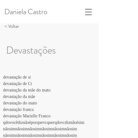
Daniela Castro
< Voltar
Devastações
devastação de si
devastação de Ci
devastação da mãe do mato
devastação da mãe
devastação do mato
devastação franca
devastação Marielle Franco
qdovocêdiznãoéporquevcquerqdovcdiznãoésim
nãosimnãosimnãosimnãosimnãosimnãosim
nãosimnãosimnãosimnãosimnãosimnãosim