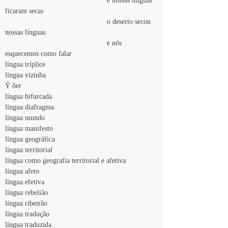
					e nossas línguas 
ficaram secas
					o deserto secou 
nossas línguas
					e nós 
esquecemos como falar 
língua tríplice
língua vizinha
Ỹ õer
língua bifurcada
língua diafragma
língua mundo
língua manifesto
língua geográfica
língua territorial
língua como geografia territorial e afetiva
língua afeto
língua efetiva
língua rebelião
língua ribeirão
língua tradução
língua traduzida