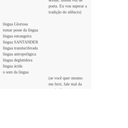
sexual, minha voz de 
poeta. Eu vou superar a 
tradição do silêncio)
língua Gloriosa
tomar posse da língua
língua estrangeira
língua SANTANDER
língua transluciferada
língua antropofágica
língua deglutidora
língua ácida
o som da língua
(se você quer mesmo 
me ferir, fale mal da 
minha língua)
língua tripé 
língua náutica
língua naufragada
língua laço
nó na língua
língua nuclear