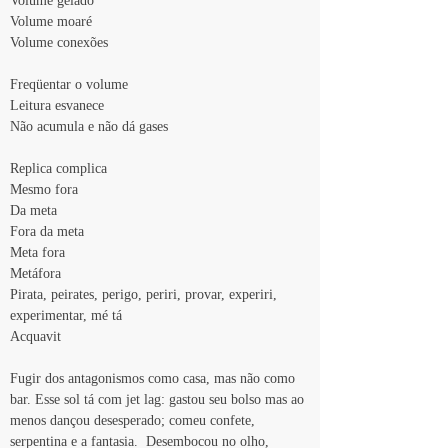
Volume gelado
Volume moaré
Volume conexões
Freqüentar o volume
Leitura esvanece
Não acumula e não dá gases
Replica complica
Mesmo fora
Da meta
Fora da meta
Meta fora
Metáfora
Pirata, peirates, perigo, periri, provar, experiri, 
experimentar, mé tá
Acquavit
Fugir dos antagonismos como casa, mas não como 
bar. Esse sol tá com jet lag: gastou seu bolso mas ao 
menos dançou desesperado; comeu confete, 
serpentina e a fantasia.  Desembocou no olho, 