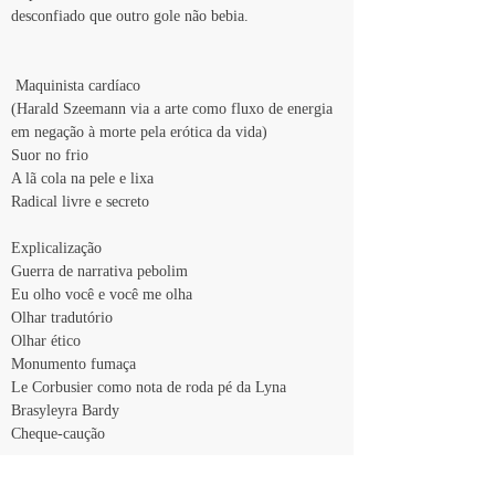
desconfiado que outro gole não bebia.
 Maquinista cardíaco
(Harald Szeemann via a arte como fluxo de energia 
em negação à morte pela erótica da vida)
Suor no frio
A lã cola na pele e lixa
Radical livre e secreto
Explicalização
Guerra de narrativa pebolim
Eu olho você e você me olha
Olhar tradutório
Olhar ético
Monumento fumaça
Le Corbusier como nota de roda pé da Lyna 
Brasyleyra Bardy
Cheque-caução
I would prefer not to prefiro não