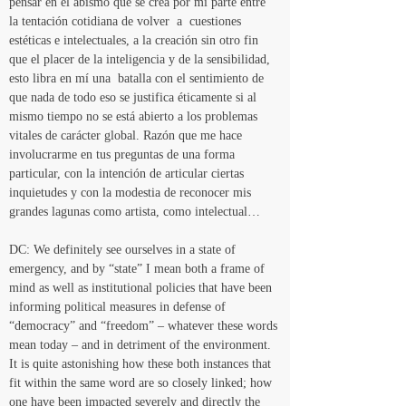
pensar en el abismo que se crea por mi parte entre 
la tentación cotidiana de volver  a  cuestiones 
estéticas e intelectuales, a la creación sin otro fin 
que el placer de la inteligencia y de la sensibilidad, 
esto libra en mí una  batalla con el sentimiento de 
que nada de todo eso se justifica éticamente si al 
mismo tiempo no se está abierto a los problemas 
vitales de carácter global. Razón que me hace 
involucrarme en tus preguntas de una forma 
particular, con la intención de articular ciertas 
inquietudes y con la modestia de reconocer mis 
grandes lagunas como artista, como intelectual…
DC: We definitely see ourselves in a state of 
emergency, and by “state” I mean both a frame of 
mind as well as institutional policies that have been 
informing political measures in defense of 
“democracy” and “freedom” – whatever these words 
mean today – and in detriment of the environment. 
It is quite astonishing how these both instances that 
fit within the same word are so closely linked; how 
one have been impacted severely and directly the 