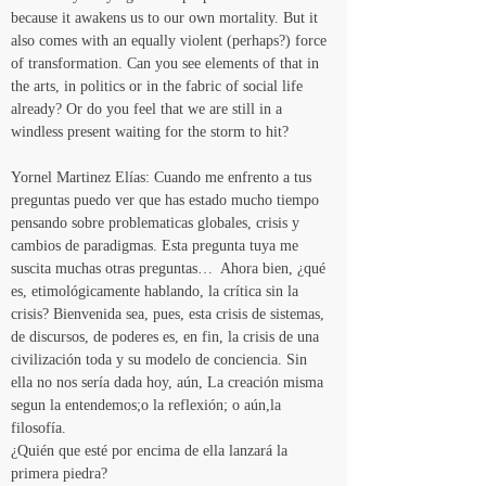
because it awakens us to our own mortality. But it 
also comes with an equally violent (perhaps?) force 
of transformation. Can you see elements of that in 
the arts, in politics or in the fabric of social life 
already? Or do you feel that we are still in a 
windless present waiting for the storm to hit?
Yornel Martinez Elías: Cuando me enfrento a tus 
preguntas puedo ver que has estado mucho tiempo 
pensando sobre problematicas globales, crisis y 
cambios de paradigmas. Esta pregunta tuya me 
suscita muchas otras preguntas…  Ahora bien, ¿qué 
es, etimológicamente hablando, la crítica sin la 
crisis? Bienvenida sea, pues, esta crisis de sistemas, 
de discursos, de poderes es, en fin, la crisis de una 
civilización toda y su modelo de conciencia. Sin 
ella no nos sería dada hoy, aún, La creación misma 
segun la entendemos;o la reflexión; o aún,la 
filosofía.
¿Quién que esté por encima de ella lanzará la 
primera piedra?