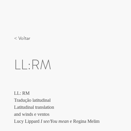
< Voltar
LL:RM
LL: RM 
Tradução latitudinal 
Latitudinal translation 
and winds e ventos
Lucy Lippard 
I see/You mean
 e Regina Melim