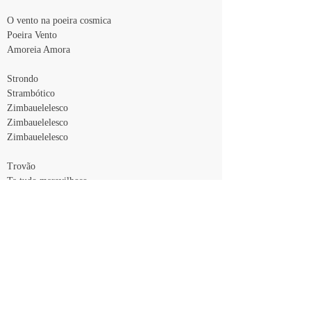
O vento na poeira cosmica
Poeira Vento
Amoreia Amora
Strondo
Strambótico
Zimbauelelesco
Zimbauelelesco
Zimbauelelesco
Trovão
Ta tudo maravilhoso
Já fui molho
Shampoo
Shampoo de geleia
<< Voltar