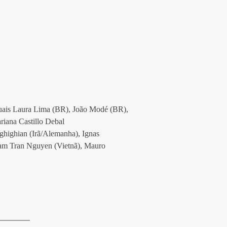
 quais Laura Lima (BR), João Modé (BR), 
iana Castillo Debal 
highian (Irã/Alemanha), Ignas 
am Tran Nguyen (Vietnã), Mauro 