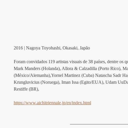
2016 | Nagoya Toyohashi, Okasaki, Japão
Foram convidados 119 artistas visuais de 38 países, dentre os
Mark Manders (Holanda), Allora & Calzadilla (Porto Rico), Mar
(México/Alemanha),Yornel Martinez (Cuba) Natascha Sadr Hag
Krungluvicius (Noruega), Iman Issa (Egito/EUA), Udam UuD
Restiffe (BR),
https://www.aichitriennale.jp/en/index.html