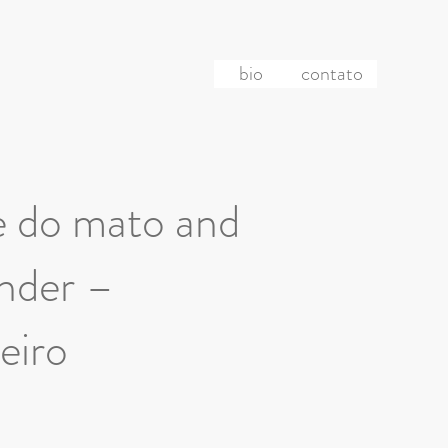
bio
contato
mãe do mato and
ender –
eiro