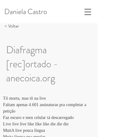
Daniela Castro
< Voltar
Diafragma
[rec]ortado -
anecoica.org
Tô morta, mas tô na live
Faltam apenas 4.601 assinaturas pra completar a 
petição
Faz escuro e meu celular tá descarregado
Live live live like like like die die die
MuitA live pouca língua
Muita língua pra enrolar