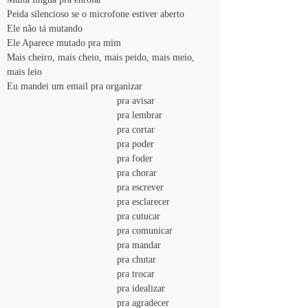
Peida silencioso se o microfone estiver aberto
Ele não tá mutando
Ele Aparece mutado pra mim
Mais cheiro, mais cheio, mais peido, mais meio, 
mais leio
Eu mandei um email pra organizar
				pra avisar
				pra lembrar
				pra cortar
				pra poder
				pra foder
				pra chorar
				pra escrever
				pra esclarecer
				pra cutucar
				pra comunicar
				pra mandar
				pra chutar
				pra trocar
				pra idealizar
				pra agradecer