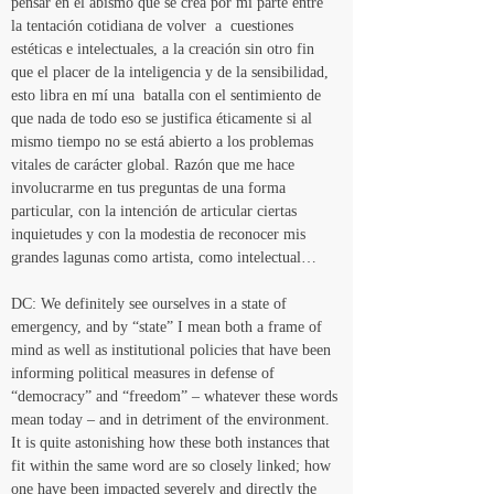
pensar en el abismo que se crea por mi parte entre 
la tentación cotidiana de volver  a  cuestiones 
estéticas e intelectuales, a la creación sin otro fin 
que el placer de la inteligencia y de la sensibilidad, 
esto libra en mí una  batalla con el sentimiento de 
que nada de todo eso se justifica éticamente si al 
mismo tiempo no se está abierto a los problemas 
vitales de carácter global. Razón que me hace 
involucrarme en tus preguntas de una forma 
particular, con la intención de articular ciertas 
inquietudes y con la modestia de reconocer mis 
grandes lagunas como artista, como intelectual…
DC: We definitely see ourselves in a state of 
emergency, and by “state” I mean both a frame of 
mind as well as institutional policies that have been 
informing political measures in defense of 
“democracy” and “freedom” – whatever these words 
mean today – and in detriment of the environment. 
It is quite astonishing how these both instances that 
fit within the same word are so closely linked; how 
one have been impacted severely and directly the 