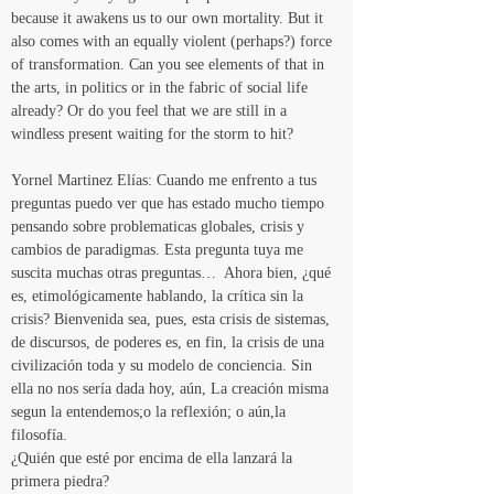
because it awakens us to our own mortality. But it 
also comes with an equally violent (perhaps?) force 
of transformation. Can you see elements of that in 
the arts, in politics or in the fabric of social life 
already? Or do you feel that we are still in a 
windless present waiting for the storm to hit?
Yornel Martinez Elías: Cuando me enfrento a tus 
preguntas puedo ver que has estado mucho tiempo 
pensando sobre problematicas globales, crisis y 
cambios de paradigmas. Esta pregunta tuya me 
suscita muchas otras preguntas…  Ahora bien, ¿qué 
es, etimológicamente hablando, la crítica sin la 
crisis? Bienvenida sea, pues, esta crisis de sistemas, 
de discursos, de poderes es, en fin, la crisis de una 
civilización toda y su modelo de conciencia. Sin 
ella no nos sería dada hoy, aún, La creación misma 
segun la entendemos;o la reflexión; o aún,la 
filosofía.
¿Quién que esté por encima de ella lanzará la 
primera piedra?