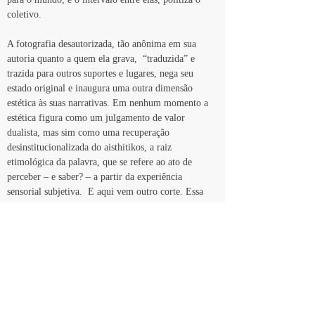
coletivo.
A fotografia desautorizada, tão anônima em sua 
autoria quanto a quem ela grava,  “traduzida” e 
trazida para outros suportes e lugares, nega seu 
estado original e inaugura uma outra dimensão 
estética às suas narrativas. Em nenhum momento a 
estética figura como um julgamento de valor 
dualista, mas sim como uma recuperação 
desinstitucionalizada do aisthitikos, a raiz 
etimológica da palavra, que se refere ao ato de 
perceber – e saber? – a partir da experiência 
sensorial subjetiva.  E aqui vem outro corte. Essa 
experiência subjetiva é descolada da esfera da 
identidade. O princípio identitário pressupõe uma 
lógica  vetorializada na medida em que eu me 
defino a partir do que me difere do ou me 
assemelha ao outro. O sujeito, neste caso, é 
predicado pelo que lhe é externo. O fôlego do 
exercício identitário é sempre maior do que o 
indivíduo consegue suportar e assim necessita inflar 