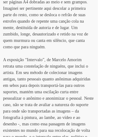
ser páginas A4 dobradas ao meio e sem grampos. 
Imaginei ser pertinente aqui descolar a primeira 
parte do resto, como se desloca o refrão de suas 
estrofes quando de repente uma canção cola na 
mente, destituída de autoria e de lugar. Um 
zumbido, longe, desautorizado e retido na voz de 
quem murmura ou canta em silêncio, que canta 
como que para ninguém. 
A exposição “Intervalo”, de Marcelo Amorim 
retrata uma constelação de ninguéns, que inclui o 
artista. Em seu método de colecionar imagens 
antigas, tanto pessoais quanto anônimas adquiridas 
em sebos para depois transportá-las para outros 
suportes, mantém uma oscilação curta entre 
pessoalizar o anônimo e anonimizar o pessoal. Neste 
caso, não se trata de avaliar a natureza do suporte 
para onde são transportadas as imagens – da 
fotografia à pintura, ao lambe, ao vídeo e ao 
desenho -, mas como essa passagem de imagens 
existentes no mundo para sua recolocação de volta 
para o mundo, e o intervalo entre elas, politiza o 