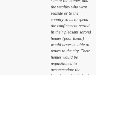
side of the border, and 
the wealthy who went 
seaside or to the 
country so as to spend 
the confinement period 
in their pleasant second 
homes (poor them!) 
would never be able to 
return to the city. Their 
homes would be 
requisitioned to 
accommodate the 
homeless, who, indeed, 
unlike the rich, lived 
full-time in the city. 
Under the new and 
unpredictable form that 
things had taken after 
the virus, everything 
would be set in stone. 
What seemed like a 
temporary lockdown 