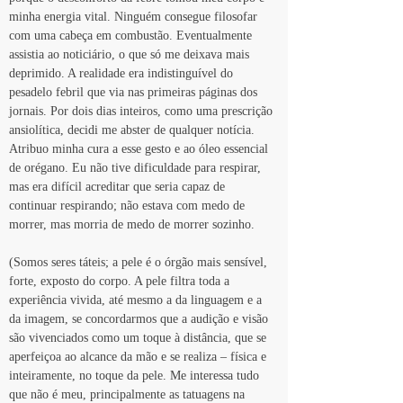
minha energia vital. Ninguém consegue filosofar 
com uma cabeça em combustão. Eventualmente 
assistia ao noticiário, o que só me deixava mais 
deprimido. A realidade era indistinguível do 
pesadelo febril que via nas primeiras páginas dos 
jornais. Por dois dias inteiros, como uma prescrição 
ansiolítica, decidi me abster de qualquer notícia. 
Atribuo minha cura a esse gesto e ao óleo essencial 
de orégano. Eu não tive dificuldade para respirar, 
mas era difícil acreditar que seria capaz de 
continuar respirando; não estava com medo de 
morrer, mas morria de medo de morrer sozinho.
(Somos seres táteis; a pele é o órgão mais sensível, 
forte, exposto do corpo. A pele filtra toda a 
experiência vivida, até mesmo a da linguagem e a 
da imagem, se concordarmos que a audição e visão 
são vivenciados como um toque à distância, que se 
aperfeiçoa ao alcance da mão e se realiza – física e 
inteiramente, no toque da pele. Me interessa tudo 
que não é meu, principalmente as tatuagens na 