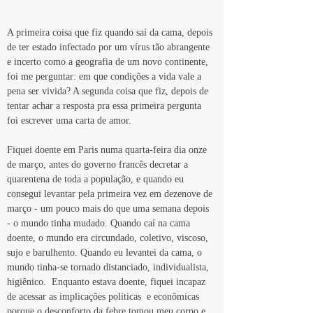
A primeira coisa que fiz quando saí da cama, depois 
de ter estado infectado por um vírus tão abrangente 
e incerto como a geografia de um novo continente, 
foi me perguntar: em que condições a vida vale a 
pena ser vivida? A segunda coisa que fiz, depois de 
tentar achar a resposta pra essa primeira pergunta 
foi escrever uma carta de amor.
Fiquei doente em Paris numa quarta-feira dia onze 
de março, antes do governo francês decretar a 
quarentena de toda a população, e quando eu 
consegui levantar pela primeira vez em dezenove de 
março - um pouco mais do que uma semana depois 
- o mundo tinha mudado. Quando caí na cama 
doente, o mundo era circundado, coletivo, viscoso, 
sujo e barulhento. Quando eu levantei da cama, o 
mundo tinha-se tornado distanciado, individualista, 
higiênico.  Enquanto estava doente, fiquei incapaz 
de acessar as implicações políticas  e econômicas 
porque o desconforto da febre tomou meu corpo e 