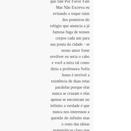
que fale Por Favor Fale 
Mas Não Escreva eu 
evitando o toque ruim 
dos ponteiros do 
relógio que anuncia a já 
famosa fuga de nossos 
corpos cada um para 
sua ponta da cidade - se 
nosso amor fosse 
revólver eu seria o cabo 
e você a mira tal como 
dizia a professora Sofia 
Jones é terrível a 
existência de duas retas 
paralelas porque elas 
nunca se cruzam e elas 
apenas se encontram no 
infinito a verdade é que 
nunca nos interessou a 
questão do infinito mas 
o resto das ideias 
matemáticas claro que 