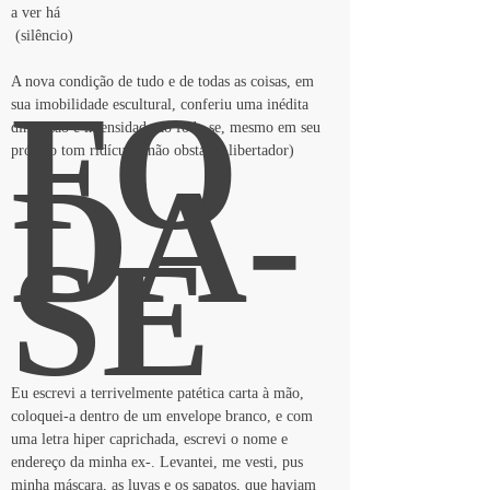
a ver há
 (silêncio)
A nova condição de tudo e de todas as coisas, em 
FO
sua imobilidade escultural, conferiu uma inédita 
dimensão e intensidade ao foda-se, mesmo em seu 
próprio tom ridículo (não obstante libertador)
DA-
SE
Eu escrevi a terrivelmente patética carta à mão, 
coloquei-a dentro de um envelope branco, e com 
uma letra hiper caprichada, escrevi o nome e 
endereço da minha ex-. Levantei, me vesti, pus 
minha máscara, as luvas e os sapatos, que haviam 