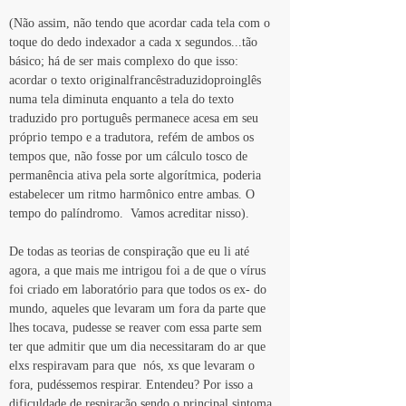
(Não assim, não tendo que acordar cada tela com o 
toque do dedo indexador a cada x segundos...tão 
básico; há de ser mais complexo do que isso:  
acordar o texto originalfrancêstraduzidoproinglês 
numa tela diminuta enquanto a tela do texto 
traduzido pro português permanece acesa em seu 
próprio tempo e a tradutora, refém de ambos os 
tempos que, não fosse por um cálculo tosco de 
permanência ativa pela sorte algorítmica, poderia 
estabelecer um ritmo harmônico entre ambas. O 
tempo do palíndromo.  Vamos acreditar nisso).
De todas as teorias de conspiração que eu li até 
agora, a que mais me intrigou foi a de que o vírus 
foi criado em laboratório para que todos os ex- do 
mundo, aqueles que levaram um fora da parte que 
lhes tocava, pudesse se reaver com essa parte sem 
ter que admitir que um dia necessitaram do ar que 
elxs respiravam para que  nós, xs que levaram o 
fora, pudéssemos respirar. Entendeu? Por isso a 
dificuldade de respiração sendo o principal sintoma 