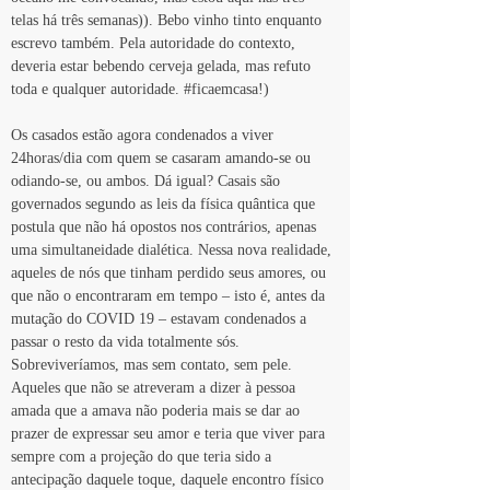
telas há três semanas)). Bebo vinho tinto enquanto 
escrevo também. Pela autoridade do contexto, 
deveria estar bebendo cerveja gelada, mas refuto 
toda e qualquer autoridade. #ficaemcasa!)
Os casados estão agora condenados a viver 
24horas/dia com quem se casaram amando-se ou 
odiando-se, ou ambos. Dá igual? Casais são 
governados segundo as leis da física quântica que 
postula que não há opostos nos contrários, apenas 
uma simultaneidade dialética. Nessa nova realidade, 
aqueles de nós que tinham perdido seus amores, ou 
que não o encontraram em tempo – isto é, antes da 
mutação do COVID 19 – estavam condenados a 
passar o resto da vida totalmente sós. 
Sobreviveríamos, mas sem contato, sem pele. 
Aqueles que não se atreveram a dizer à pessoa 
amada que a amava não poderia mais se dar ao 
prazer de expressar seu amor e teria que viver para 
sempre com a projeção do que teria sido a 
antecipação daquele toque, daquele encontro físico 