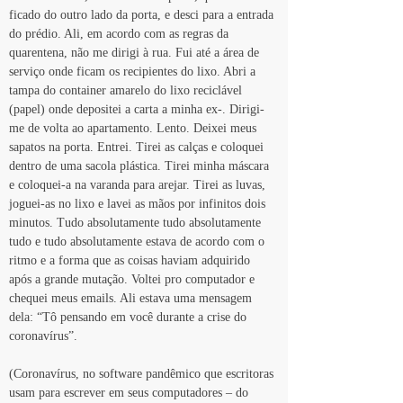
ficado do outro lado da porta, e desci para a entrada 
do prédio. Ali, em acordo com as regras da 
quarentena, não me dirigi à rua. Fui até a área de 
serviço onde ficam os recipientes do lixo. Abri a 
tampa do container amarelo do lixo reciclável 
(papel) onde depositei a carta a minha ex-. Dirigi-
me de volta ao apartamento. Lento. Deixei meus 
sapatos na porta. Entrei. Tirei as calças e coloquei 
dentro de uma sacola plástica. Tirei minha máscara 
e coloquei-a na varanda para arejar. Tirei as luvas, 
joguei-as no lixo e lavei as mãos por infinitos dois 
minutos. Tudo absolutamente tudo absolutamente 
tudo e tudo absolutamente estava de acordo com o 
ritmo e a forma que as coisas haviam adquirido 
após a grande mutação. Voltei pro computador e 
chequei meus emails. Ali estava uma mensagem 
dela: “Tô pensando em você durante a crise do 
coronavírus”. 
(Coronavírus, no software pandêmico que escritoras 
usam para escrever em seus computadores – do 