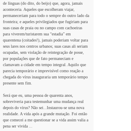
de línguas (do dito, do beijo) que, agora, jamais 
aconteceria. Aqueles que escolheram viajar, 
permaneceriam para todo o sempre do outro lado da 
fronteira; e aqueles privilegiados que fugiriam para 
suas casas de praia ou no campo com cachoeiras 
para viverem/turistarem sua “estadia” em 
quarentena (coitades!), jamais poderiam voltar para 
seus lares nos centros urbanos; suas casas ali seriam 
ocupadas, sem violação de reintegração de posse, 
por populações que de fato permaneciam e 
clamavam a cidade em tempo integral. Aquilo que 
parecia temporário e imprevisível como reação a 
chegada do vírus inauguraria um temporário tempo 
presente sem fim.
Será que eu, uma pessoa de quarenta anos, 
sobreviveria para testemunhar uma mudança real 
depois do vírus? Não sei...Instaurou-se uma nova 
realidade. A vida após a grande mutação. Foi então 
que comecei a me questionar se a vida assim valia a 
pena ser vivida ...