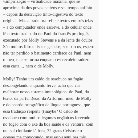
vampirização – virtualidade máxima, que se 
aproxima da dos povos nativos e seu tempo anfíbio 
– depois da destruição tinto-digestiva do texto 
original. Mas a tradutora reflete textos em três telas 
– a do computador onde escreve, a do celular onde 
lê o texto traduzido do Paul do francês pro inglês 
executado por Molly Stevens e a da lente do óculos. 
São muitos filtros lisos e gelados, sem riscos; espero 
não ter perdido o batimento cardíaco de Paul, nem 
o meu, que se forma enquanto escrevoleiotraduzo 
essa carta..., nem o de Molly.
Molly! Tenho um caldo de ossobuco no fogão 
descongelando enquanto ferve; acho que vai 
melhorar nosso sistema imunológico: do Paul, do 
texto, da par(ent)esis, da Artforum, meu, de Molly 
e do acordo ortográfico da língua portuguesa, que 
essa tradução respeita ((maybe? O caldo de 
ossobuco com muitos legumes orgânicos fervendo 
no fogão com o axé da boa saúde e da ventura; com 
um sol cintilante lá fora, 32 graus Celsius e o 
oceano me convocando, mas estou aqui nas três 