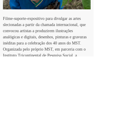
Filme-suporte-expositivo para divulgar as artes 
slecionadas a partir da chamada internacional, que 
convocou artistas a produzirem ilustrações 
analógicas e digitais, desenhos, pinturas e gravuras 
inéditas para a celebração dos 40 anos do MST. 
Organizada pelo próprio MST, em parceria com o 
Instituto Tricontinental de Pesquisa Social, a 
Assembleia Internacional dos Povo e a ALBA 
Movimentos. O filme teve coordenação executiva 
de Rosmeri Witcel e direção de Laura Faerman e 
Daniela Castro
<< Voltar
© Daniela Castro - Todos os direitos reservados
Desenvolvido por
FM Design & Marketing Digital