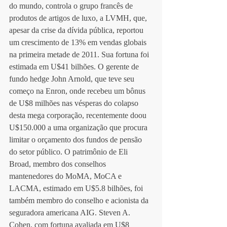
do mundo, controla o grupo francês de 
produtos de artigos de luxo, a LVMH, que, 
apesar da crise da dívida pública, reportou 
um crescimento de 13% em vendas globais 
na primeira metade de 2011. Sua fortuna foi 
estimada em U$41 bilhões. O gerente de 
fundo hedge John Arnold, que teve seu 
começo na Enron, onde recebeu um bônus 
de U$8 milhões nas vésperas do colapso 
desta mega corporação, recentemente doou 
U$150.000 a uma organização que procura 
limitar o orçamento dos fundos de pensão 
do setor público. O patrimônio de Eli 
Broad, membro dos conselhos 
mantenedores do MoMA, MoCA e 
LACMA, estimado em U$5.8 bilhões, foi 
também membro do conselho e acionista da 
seguradora americana AIG. Steven A. 
Cohen, com fortuna avaliada em U$8 