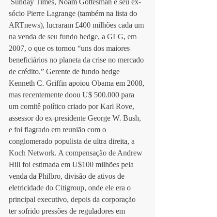
 Sunday Times, Noam Gottesman e seu ex-
sócio Pierre Lagrange (também na lista do 
ARTnews), lucraram £400 milhões cada um 
na venda de seu fundo hedge, a GLG, em 
2007, o que os tornou “uns dos maiores 
beneficiários no planeta da crise no mercado 
de crédito.” Gerente de fundo hedge 
Kenneth C. Griffin apoiou Obama em 2008, 
mas recentemente doou U$ 500.000 para 
um comitê político criado por Karl Rove, 
assessor do ex-presidente George W. Bush, 
e foi flagrado em reunião com o 
conglomerado populista de ultra direita, a 
Koch Network. A compensação de Andrew 
Hill foi estimada em U$100 milhões pela 
venda da Philbro, divisão de ativos de 
eletricidade do Citigroup, onde ele era o 
principal executivo, depois da corporação 
ter sofrido pressões de reguladores em 