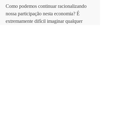
Como podemos continuar racionalizando 
nossa participação nesta economia? É 
extremamente difícil imaginar qualquer 
organização artística que consiga escapar 
dela. O modelo privado sem fins lucrativos 
– no qual estão inseridos quase todos os 
museus e instituições artísticas alternativas – 
é dependente de doações milionárias, e tem 
sua origem na mesma ideologia anti-estado 
e anti-taxação do século dezenove que 
culminou na atual situação de crise: o 
princípio de que iniciativas privadas são 
mais bem equipadas do que o setor público 
para suprir as necessidades sociais e que as 
riquezas de um país são mais 
produtivamente administradas pelos ricos.
Mesmo as práticas artísticas que almejam 