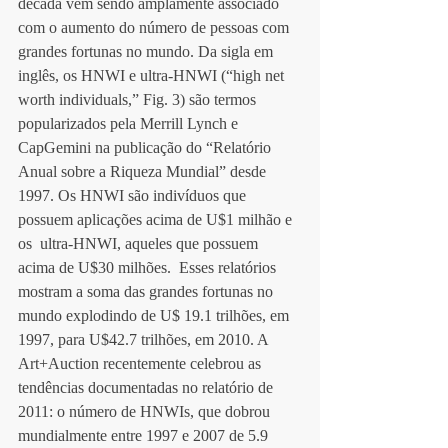
década vem sendo amplamente associado 
com o aumento do número de pessoas com 
grandes fortunas no mundo. Da sigla em 
inglês, os HNWI e ultra-HNWI (“high net 
worth individuals,” Fig. 3) são termos 
popularizados pela Merrill Lynch e 
CapGemini na publicação do “Relatório 
Anual sobre a Riqueza Mundial” desde 
1997. Os HNWI são indivíduos que 
possuem aplicações acima de U$1 milhão e 
os  ultra-HNWI, aqueles que possuem 
acima de U$30 milhões.  Esses relatórios 
mostram a soma das grandes fortunas no 
mundo explodindo de U$ 19.1 trilhões, em 
1997, para U$42.7 trilhões, em 2010. A 
Art+Auction recentemente celebrou as 
tendências documentadas no relatório de 
2011: o número de HNWIs, que dobrou 
mundialmente entre 1997 e 2007 de 5.9 