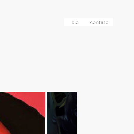
bio
contato