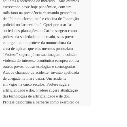
adjuntas à sociedade de mercado.” Mas estamos
escrevendo nesse hoje pandêmico, com um
miliciano na presidência chamando genocídio
de “falta de cloroquina” e chacina de “operação
policial no Jacarezinho”. Optei por usar “as
sociedades-plantações do Caribe surgem como
prótese da sociedade de mercado; seus povos
emergem como prótese da monocultura da
cana de açúcar, que eles mesmos produziam.
“Prótese” sugere, já em sua imagem, a colisão
violenta do interesse econômico europeu contra
outros povos, outras ecologias e cosmogonias.
Ataque chamado de acidente; invasão apelidada
de chegada na maré baixa. Um acidente
em vigor há cinco séculos. Prótese sugere
artificialidade e dor. Prótese sugere atualização
das tecnologias de artificialidade e de dor.
Prótese descortina a barbárie como exercício de
construção de contextos para justificar a violência
epistemológica, ecológica e corpórea. História.
Noz moscada, dizem, é bom pra clarividência.
O chá não precisa de açúcar.